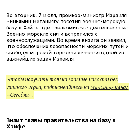
Twitter
Facebook
Telegram
поделитесь
ссылкой
Во вторник, 7 июля, премьер-министр Израиля
Биньямин Нетаниягу посетил военно-морскую
базу в Хайфе, где ознакомился с деятельностью
Военно-морских сил и встретился с
военнослужащими. Во время визита он заявил,
что обеспечение безопасности морских путей и
свободы морской торговли является одной из
важнейших задач Израиля.
Чтобы получать только главные новости без
лишнего шума, подписывайтесь на
WhatsApp-канал
«Сегодня».
Визит главы правительства на базу в
Хайфе