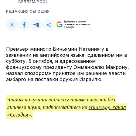
СЕЛЛЕМ/POOL
РЕДАКЦИЯ СЕГОДНЯ
Поделиться
Поделиться
Поделиться
Скопируйте
у
в
в
и
Twitter
Facebook
Telegram
поделитесь
ссылкой
Премьер-министр Биньямин Нетаниягу в
заявлении на английском языке, сделанном им в
субботу, 5 октября, и адресованном
французскому президенту Эмманюэлю Макрону,
назвал «позором» принятое им решение ввести
эмбарго на поставки оружия Израилю.
Чтобы получать только главные новости без
лишнего шума, подписывайтесь на
WhatsApp-канал
«Сегодня».