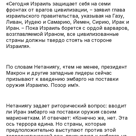
«Сегодня Израиль защищает себя на семи
фронтах от врагов цивилизации, – заявил глава
израильского правительства, указывая на Газу,
Ливан, Иудею и Самарию, Йемен, Сирию, Ирак и
Иран. – Пока Израиль борется с ордой варваров,
возглавляемой Ираном, все цивилизованные
страны должны твердо стоять на стороне
Израиля».
По словам Нетаниягу, «тем не менее, президент
Макрон и другие западные лидеры сейчас
призывают к введению эмбарго на поставки
оружия Израилю. Позор им!».
Нетаниягу задает риторический вопрос: вводит
ли Иран эмбарго на поставки оружия своим
марионеткам. И отвечает: «Конечно же, нет. Эта
ось террора едина. Но страны, которые
предположительно выступают против этой
террористической оси, призывают к эмбарго на