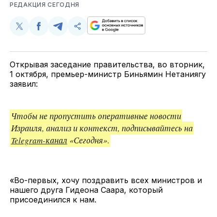
РЕДАКЦИЯ СЕГОДНЯ
Поделиться
Поделиться
Поделиться
Скопируйте
у
в
в
и
Twitter
Facebook
Telegram
поделитесь
ссылкой
Открывая заседание правительства, во вторник,
1 октября, премьер-министр Биньямин Нетаниягу
заявил:
Чтобы не пропустить оперативные новости
Израиля, анализ и контекст, подписывайтесь на
Telegram-канал
«Сегодня».
«Во-первых, хочу поздравить всех министров и
нашего друга Гидеона Саара, который
присоединился к нам.