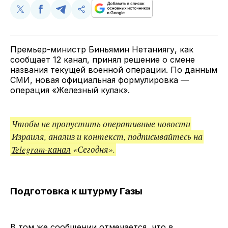
Поделиться
Поделиться
Поделиться
Скопируйте
у
в
в
и
Twitter
Facebook
Telegram
поделитесь
ссылкой
Премьер-министр Биньямин Нетаниягу, как
сообщает 12 канал, принял решение о смене
названия текущей военной операции. По данным
СМИ, новая официальная формулировка —
операция «Железный кулак».
Чтобы не пропустить оперативные новости
Израиля, анализ и контекст, подписывайтесь на
Telegram-канал
«Сегодня».
Подготовка к штурму Газы
В том же сообщении отмечается, что в