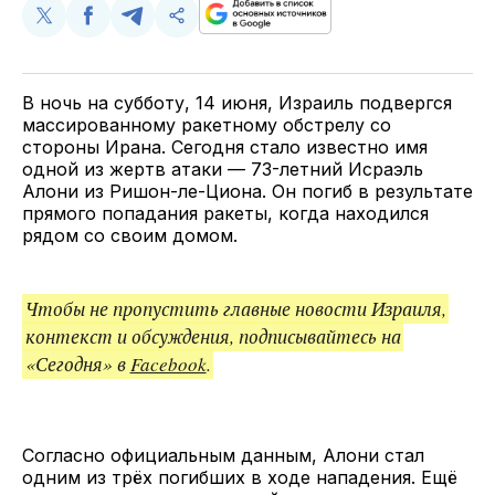
Поделиться
Поделиться
Поделиться
Скопируйте
у
в
в
и
Twitter
Facebook
Telegram
поделитесь
ссылкой
В ночь на субботу, 14 июня, Израиль подвергся
массированному ракетному обстрелу со
стороны Ирана. Сегодня стало известно имя
одной из жертв атаки — 73-летний Исраэль
Алони из Ришон-ле-Циона. Он погиб в результате
прямого попадания ракеты, когда находился
рядом со своим домом.
Чтобы не пропустить главные новости Израиля,
контекст и обсуждения, подписывайтесь на
«Сегодня» в
Facebook
.
Согласно официальным данным, Алони стал
одним из трёх погибших в ходе нападения. Ещё