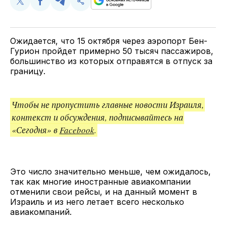
Поделиться
Поделиться
Поделиться
Скопируйте
у
в
в
и
Twitter
Facebook
Telegram
поделитесь
ссылкой
Ожидается, что 15 октября через аэропорт Бен-
Гурион пройдет примерно 50 тысяч пассажиров,
большинство из которых отправятся в отпуск за
границу.
Чтобы не пропустить главные новости Израиля,
контекст и обсуждения, подписывайтесь на
«Сегодня» в
Facebook
.
Это число значительно меньше, чем ожидалось,
так как многие иностранные авиакомпании
отменили свои рейсы, и на данный момент в
Израиль и из него летает всего несколько
авиакомпаний.