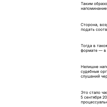
Таким образо
напоминание,
Сторона, во
подать соот
Тогда в тако
формате — в
Нелишне напо
судебные ор
слушаний че
Это стало ча
5 сентября 2
процессуаль