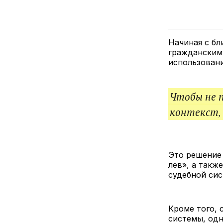
Начиная с бл
гражданским 
использован
Чтобы не 
контекст,
Это решение
лев», а такж
судебной сис
Кроме того, 
системы, од