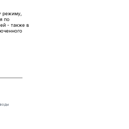
у режиму,
я по
ей - также в
люченного
ыводы