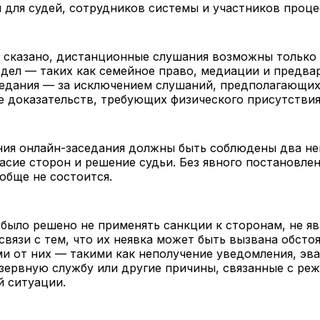
 для судей, сотрудников системы и участников проце
 сказано, дистанционные слушания возможны только 
дел — таких как семейное право, медиации и предва
седания — за исключением слушаний, предполагающи
 доказательств, требующих физического присутствия
ния онлайн-заседания должны быть соблюдены два н
ласие сторон и решение судьи. Без явного постановле
обще не состоится.
было решено не применять санкции к сторонам, не я
 связи с тем, что их неявка может быть вызвана обсто
и от них — такими как неполучение уведомления, эва
зервную службу или другие причины, связанные с ре
й ситуации.