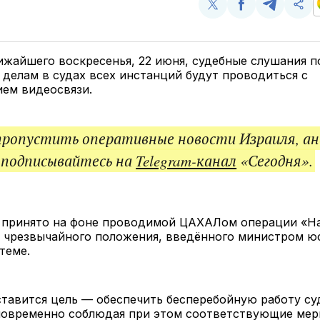
Поделиться
Поделиться
Поделит
Ско
у
в
в
и
Twitter
Facebook
Telegram
под
ссы
ижайшего воскресенья, 22 июня, судебные слушания п
делам в судах всех инстанций будут проводиться с
ием видеосвязи.
пропустить оперативные новости Израиля, ан
 подписывайтесь на
Telegram-канал
«Сегодня».
 принято на фоне проводимой ЦАХАЛом операции «Н
е чрезвычайного положения, введённого министром ю
теме.
ставится цель — обеспечить бесперебойную работу су
новременно соблюдая при этом соответствующие ме