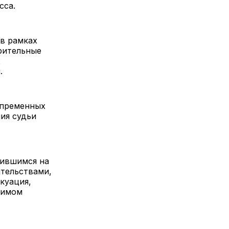
сса.
в рамках
рительные
х
.
епременных
ния судьи
вившимся на
ятельствами,
куация,
жимом