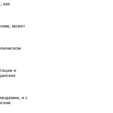
, как
жиме, может
физическом
тиции и
данских
пандемии, и с
нские