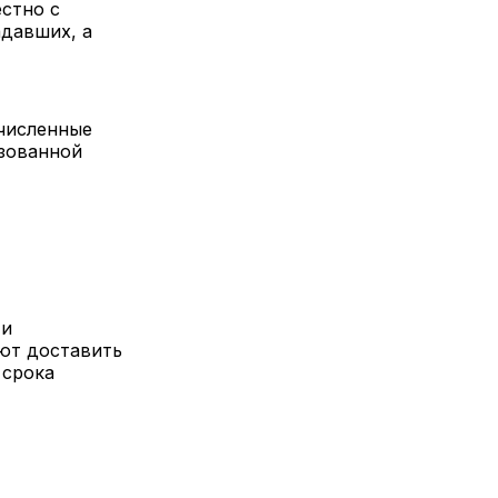
стно с
давших, а
очисленные
изованной
 и
уют доставить
 срока