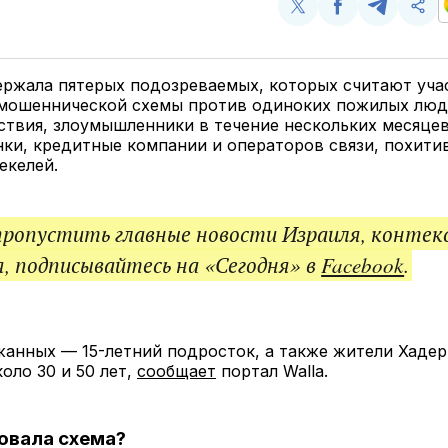
Поделиться
Поделиться
Поделит
Ско
у
в
в
и
Twitter
Facebook
Telegram
под
ссы
ержала пятерых подозреваемых, которых считают уча
мошеннической схемы против одиноких пожилых люд
ствия, злоумышленники в течение нескольких месяце
нки, кредитные компании и операторов связи, похитив
екелей.
пропустить главные новости Израиля, контек
, подписывайтесь на «Сегодня» в
Facebook
.
жанных — 15-летний подросток, а также жители Хаде
коло 30 и 50 лет,
сообщает
портал Walla.
овала схема?