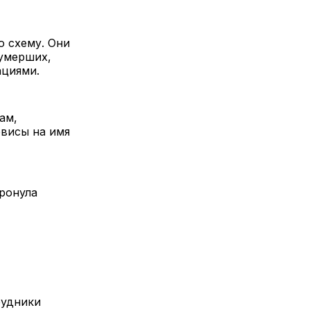
 схему. Они
 умерших,
ациями.
ам,
рвисы на имя
тронула
рудники