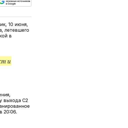
ься
пируйте
елитесь
лкой
к, 10 июня,
а, летевшего
кой в
ст и
ния,
у выхода C2
ланированное
 20:06.