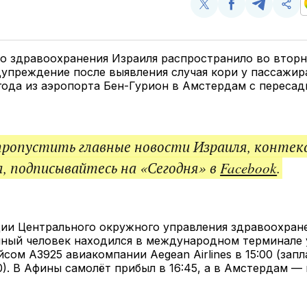
Поделиться
Поделиться
Поделит
Ско
у
в
в
и
Twitter
Facebook
Telegram
под
ссы
 здравоохранения Израиля распространило во вторни
упреждение после выявления случая кори у пассажир
года из аэропорта Бен-Гурион в Амстердам с пересад
пропустить главные новости Израиля, контек
, подписывайтесь на «Сегодня» в
Facebook
.
ии Центрального окружного управления здравоохране
ный человек находился в международном терминале 
йсом A3925 авиакомпании Aegean Airlines в 15:00 (зап
0). В Афины самолёт прибыл в 16:45, а в Амстердам — в