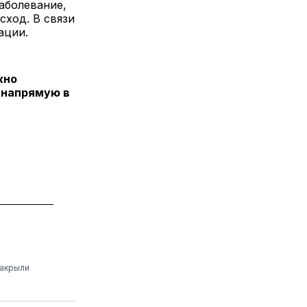
аболевание,
сход. В связи
ации.
жно
 напрямую в
закрыли