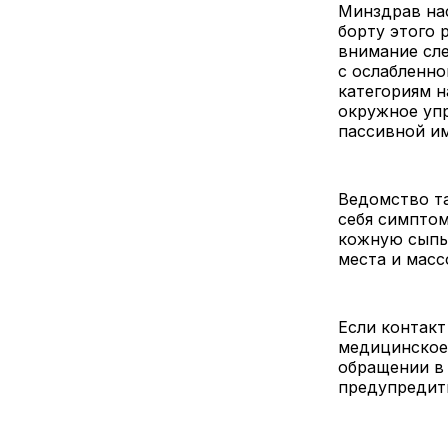
Минздрав на
борту этого 
внимание сл
с ослабленн
категориям н
окружное уп
пассивной и
Ведомство та
себя симптом
кожную сыпь
места и масс
Если контакт
медицинское
обращении в
предупредить