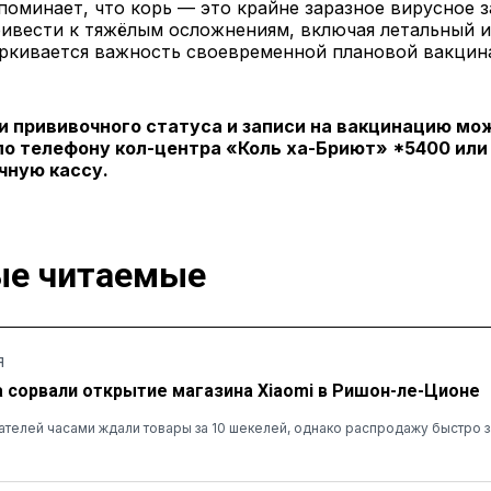
оминает, что корь — это крайне заразное вирусное з
ивести к тяжёлым осложнениям, включая летальный и
еркивается важность своевременной плановой вакцин
и прививочного статуса и записи на вакцинацию мо
по телефону кол-центра «Коль ха-Бриют» *5400 или
чную кассу.
е читаемые
Я
а сорвали открытие магазина Xiaomi в Ришон-ле-Ционе
ателей часами ждали товары за 10 шекелей, однако распродажу быстро 