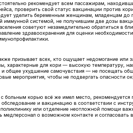
стоятельно рекомендует всем пассажирам, находивш
рейса, проверить свой статус вакцинации против кор
едует уделить беременным женщинам, младенцам до 
ой иммунной системой, не получившим две дозы вакц
аселения советуют незамедлительно обратиться в бл
равление здравоохранения для оценки необходимости
ммунопрофилактики.
кже призывает всех, кто ощущает недомогание или з
ы, характерные для кори — высокую температуру, на
 и общее ухудшение самочувствия — не посещать об
овые мероприятия, чтобы не подвергать опасности о
 с больным корью всё же имел место, рекомендуется 
 обследование и вакцинацию в соответствии с инстр
 поликлинику или отделение неотложной помощи важ
 медперсонал о возможном контакте и согласовать в