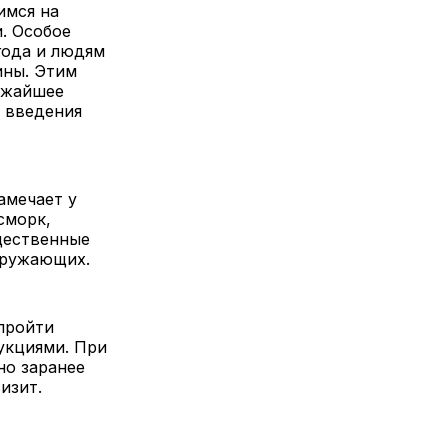
имся на
и. Особое
года и людям
ины. Этим
ижайшее
 введения
амечает у
сморк,
щественные
кружающих.
пройти
укциями. При
но заранее
изит.