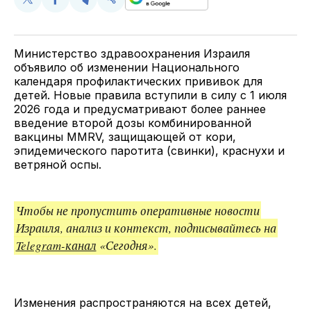
Поделиться
Поделиться
Поделиться
Скопируйте
у
в
в
и
Twitter
Facebook
Telegram
поделитесь
ссылкой
Министерство здравоохранения Израиля
объявило об изменении Национального
календаря профилактических прививок для
детей. Новые правила вступили в силу с 1 июля
2026 года и предусматривают более раннее
введение второй дозы комбинированной
вакцины MMRV, защищающей от кори,
эпидемического паротита (свинки), краснухи и
ветряной оспы.
Чтобы не пропустить оперативные новости
Израиля, анализ и контекст, подписывайтесь на
Telegram-канал
«Сегодня».
Изменения распространяются на всех детей,