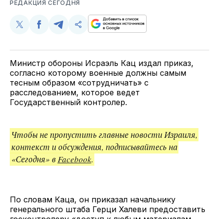
РЕДАКЦИЯ СЕГОДНЯ
Поделиться
Поделиться
Поделиться
Скопируйте
у
в
в
и
Twitter
Facebook
Telegram
поделитесь
ссылкой
Министр обороны Исраэль Кац издал приказ,
согласно которому военные должны самым
тесным образом «сотрудничать» с
расследованием, которое ведет
Государственный контролер.
Чтобы не пропустить главные новости Израиля,
контекст и обсуждения, подписывайтесь на
«Сегодня» в
Facebook
.
По словам Каца, он приказал начальнику
генерального штаба Герци Халеви предоставить
госконтролеру «доступ к любым материалам,