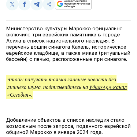
Поделиться
Поделиться
Поделиться
Скопируйте
у
в
в
и
Twitter
Facebook
Telegram
поделитесь
ссылкой
Министерство культуры Марокко официально
включило три еврейских памятника в городе
Асила в список национального наследия. В
перечень вошли синагога Кахаль, историческое
еврейское кладбище, а также миква (ритуальный
бассейн) с печью, расположенные при синагоге.
Чтобы получать только главные новости без
лишнего шума, подписывайтесь на
WhatsApp-канал
«Сегодня».
Добавление объектов в список наследия стало
возможным после запроса, поданного еврейской
общиной Марокко в январе 2024 года.