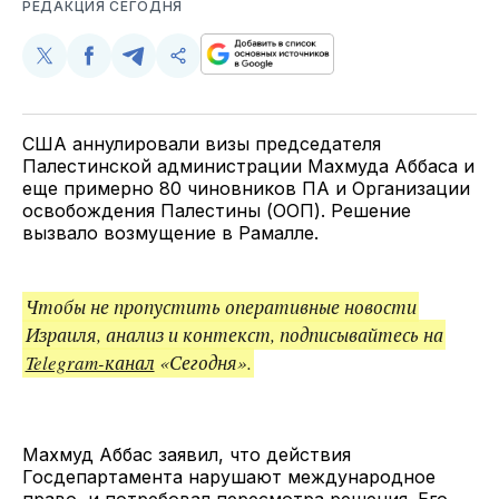
РЕДАКЦИЯ СЕГОДНЯ
Поделиться
Поделиться
Поделиться
Скопируйте
у
в
в
и
Twitter
Facebook
Telegram
поделитесь
ссылкой
США аннулировали визы председателя
Палестинской администрации Махмуда Аббаса и
еще примерно 80 чиновников ПА и Организации
освобождения Палестины (ООП). Решение
вызвало возмущение в Рамалле.
Чтобы не пропустить оперативные новости
Израиля, анализ и контекст, подписывайтесь на
Telegram-канал
«Сегодня».
Махмуд Аббас заявил, что действия
Госдепартамента нарушают международное
право, и потребовал пересмотра решения. Его