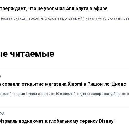
утверждает, что не увольнял Ави Блута в эфире
назвал скандал вокруг его слов в программе 14 канала «частью антипра
е читаемые
Я
а сорвали открытие магазина Xiaomi в Ришон-ле-Ционе
ателей часами ждали товары за 10 шекелей, однако распродажу быстро 
РА
 Израиль подключат к глобальному сервису DIsney+