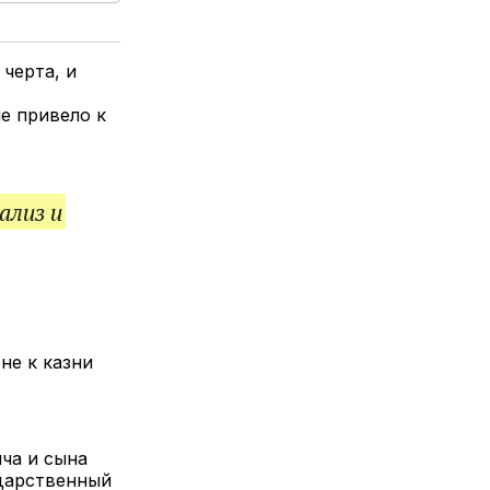
елитесь
лкой
черта, и
е привело к
ализ и
не к казни
ча и сына
ударственный