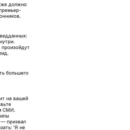
акже должно
 премьер-
онников.
зведданных:
нутри.
е произойдут
пид.
ть большего
ит на вашей
авьте
м СМИ.
силы
 — призвал
зать: 'Я не