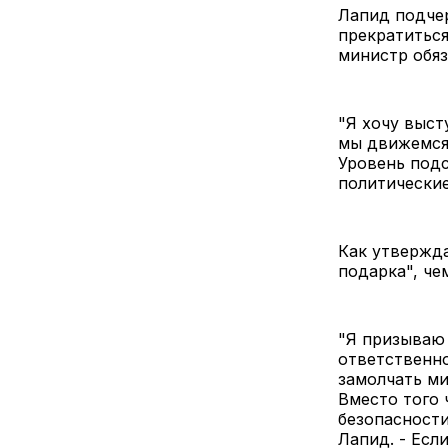
Лапид подчер
прекратиться
министр обяз
"Я хочу выс
мы движемся 
Уровень подс
политические
Как утвержда
подарка", ч
"Я призываю 
ответственно
замолчать м
Вместо того
безопасности
Лапид. - Есл