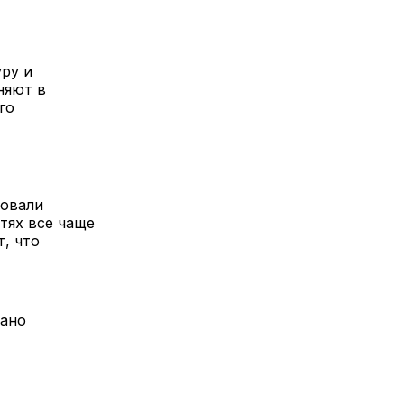
ру и
няют в
го
зовали
тях все чаще
т, что
вано