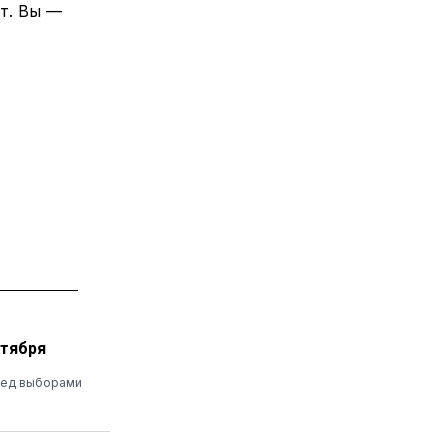
ит. Вы —
ктября
еред выборами