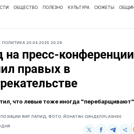
ОСТИ
ОБЩЕСТВО
ПОЛЕЗНО
КУЛЬТУРА
СЮЖЕТЫ
ОБЩИ
- ПОЛИТИКА
20.04.2025 20:29
 на пресс-конференции
ил правых в
рекательстве
тил, что левые тоже иногда "перебарщивают".
ПОЗИЦИИ ЯИР ЛАПИД; ФОТО: ЙОНАТАН СИНДЕЛ/FLASH90
ОДНЯ
Поделиться
Поделиться
Поделит
Ско