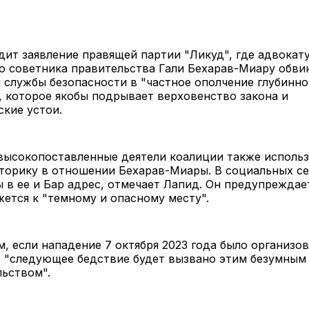
ит заявление правящей партии "Ликуд", где адвокату
о советника правительства Гали Бехарав-Миару обви
службы безопасности в "частное ополчение глубинно
, которое якобы подрывает верховенство закона и
кие устои.
высокопоставленные деятели коалиции также исполь
торику в отношении Бехарав-Миары. В социальных се
ы в ее и Бар адрес, отмечает Лапид. Он предупреждае
ется к "темному и опасному месту".
м, если нападение 7 октября 2023 года было организо
 "следующее бедствие будет вызвано этим безумным
ьством".