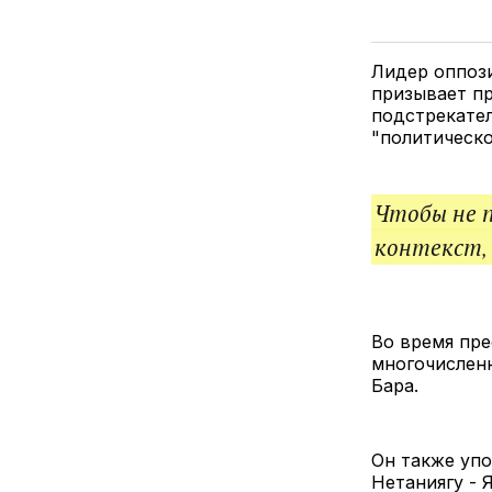
Лидер оппози
призывает п
подстрекател
"политическо
Чтобы не 
контекст,
Во время пр
многочисленн
Бара.
Он также упо
Нетаниягу - 