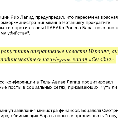
у
в
в
и
Twitter
Facebook
Telegram
под
ссы
ции Яир Лапид предупредил, что пересечена красная 
ремьер-министра Биньямина Нетаниягу прекратить
ьство против главы ШАБАКа Ронена Бара, пока оно н
му убийству".
пропустить оперативные новости Израиля, ан
 подписывайтесь на
Telegram-канал
«Сегодня».
есс-конференции в Тель-Авиве Лапид процитировал
ые посты в социальных сетях, призывающих, чуть ли 
минул заявления министра финансов Бецалеля Смотри
Яира, обвиняющих Бара в попытке организовать "гос