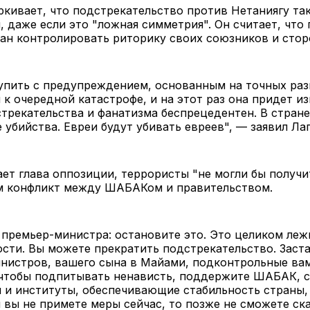
кивает, что подстрекательство против Нетаниягу т
, даже если это "ложная симметрия". Он считает, что
ан контролировать риторику своих союзников и стор
тупить с предупреждением, основанным на точных ра
к очередной катастрофе, и на этот раз она придет из
трекательства и фанатизма беспрецедентен. В стран
 убийства. Евреи будут убивать евреев", — заявил Ла
ет глава оппозиции, террористы "не могли бы получи
ем конфликт между ШАБАКом и правительством.
премьер-министра: остановите это. Это целиком леж
сти. Вы можете прекратить подстрекательство. Заст
инистров, вашего сына в Майами, подконтрольные ва
 чтобы подпитывать ненависть, поддержите ШАБАК, 
 и институты, обеспечивающие стабильность страны,
и вы не примете меры сейчас, то позже не сможете ска