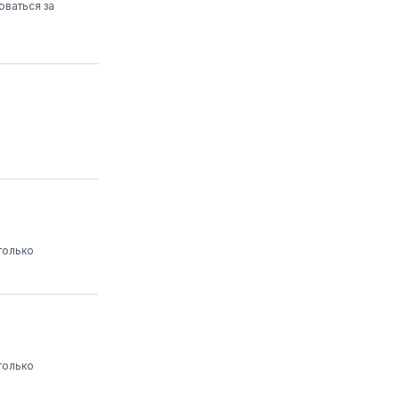
оваться за
только
только