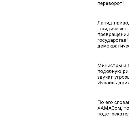
переворот".
Лапид привод
юридическог
превращении 
государства"
демократичес
Министры и 
подобную ри
звучат угроз
Израиль движ
По его слова
ХАМАСом, то
подстрекател