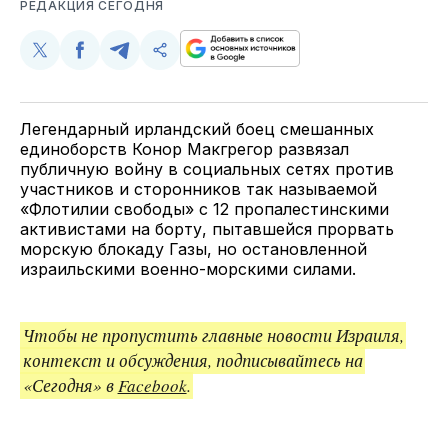
РЕДАКЦИЯ СЕГОДНЯ
Поделиться
Поделиться
Поделиться
Скопируйте
у
в
в
и
Twitter
Facebook
Telegram
поделитесь
ссылкой
Легендарный ирландский боец смешанных
единоборств Конор Макгрегор развязал
публичную войну в социальных сетях против
участников и сторонников так называемой
«Флотилии свободы» с 12 пропалестинскими
активистами на борту, пытавшейся прорвать
морскую блокаду Газы, но остановленной
израильскими военно-морскими силами.
Чтобы не пропустить главные новости Израиля,
контекст и обсуждения, подписывайтесь на
«Сегодня» в
Facebook
.