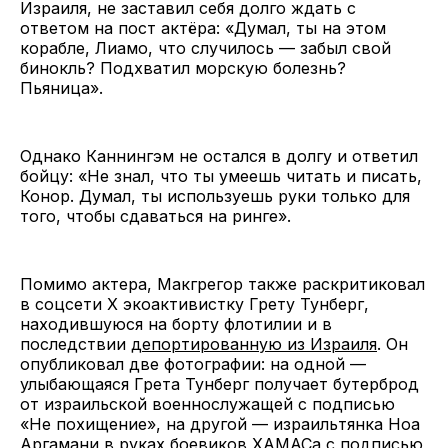
Израиля, не заставил себя долго ждать с
ответом на пост актёра: «Думал, ты на этом
корабле, Лиамо, что случилось — забыл свой
бинокль? Подхватил морскую болезнь?
Пьяница».
Однако Каннингэм не остался в долгу и ответил
бойцу: «Не знал, что ты умеешь читать и писать,
Конор. Думал, ты используешь руки только для
того, чтобы сдаваться на ринге».
Помимо актера, Макгрегор также раскритиковал
в соцсети X экоактивистку Грету Тунберг,
находившуюся на борту флотилии и в
последствии
депортированную из Израиля
. Он
опубликовал две фотографии: на одной —
улыбающаяся Грета Тунберг получает бутерброд
от израильской военнослужащей с подписью
«Не похищение», на другой — израильтянка Ноа
Аргамани в руках боевиков ХАМАСа с подписью