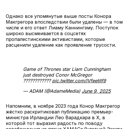
Однако все упомянутые выше посты Конора
Макгрегора впоследствии были удалены — в том
числе и его ответ Лиаму Каннингэму. Поступок
широко высмеивается в соцсетях
пропалестинскими активистами, которые
расценили удаление как проявление трусости.
Game of Thrones star Liam Cunningham
just destroyed Conor McGregor
????????????
pic.twitter.com/lVfeetjtf9
— ADAM (@AdameMedia)
June 9, 2025
Напомним, в ноябре 2023 года Конор Макгрегор
жёстко раскритиковал публикацию премьер-
министра Ирландии Лео Варадкара в X, в
которой тот выразил радость по поводу
освобождения из плена ХАМАСа 9-летней Эмили