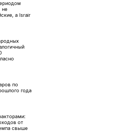
периодом
 не
ие, а Israir
народных
налогичный
0
гласно
аров по
рошлого года
факторами:
оходов от
темпа свыше