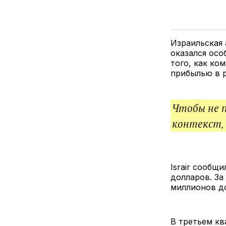
Израильская 
оказался осо
того, как ко
прибылью в р
Чтобы не 
контекст,
Israir сообщ
долларов. За
миллионов д
В третьем кв