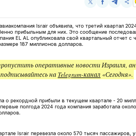
Поделиться
Поделиться
Поделит
Ско
у
в
в
и
Twitter
Facebook
Telegram
под
ссы
авиакомпания Israir объявила, что третий квартал 202
бенно прибыльным для них. Это сообщение последова
мпания EL AL опубликовала свой квартальный отчет с 
азмере 187 миллионов долларов.
пропустить оперативные новости Израиля, ан
 подписывайтесь на
Telegram-канал
«Сегодня».
ила о рекордной прибыли в текущем квартале - 20 мил
 первые полгода 2024 года компания заработала около
олларов.
артале Israir перевезла около 570 тысяч пассажиров, 