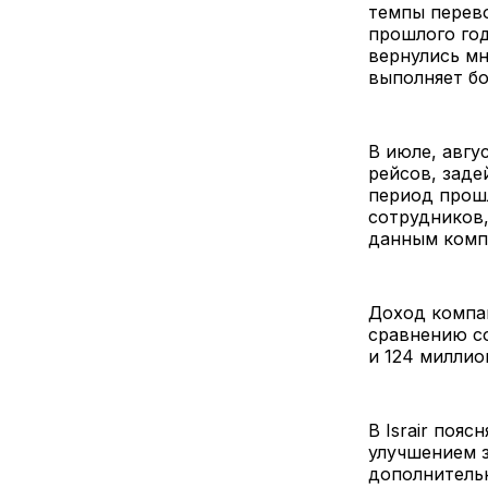
темпы перев
прошлого год
вернулись мн
выполняет бо
В июле, авгу
рейсов, заде
период прошл
сотрудников,
данным комп
Доход компан
сравнению со
и 124 миллио
В Israir поя
улучшением 
дополнитель