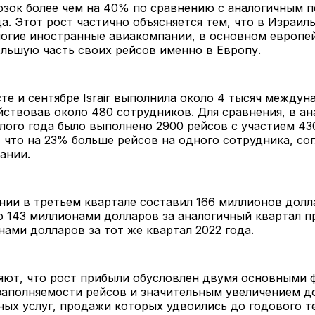
озок более чем на 40% по сравнению с аналогичным 
а. Этот рост частично объясняется тем, что в Израиль
огие иностранные авиакомпании, в основном европейск
льшую часть своих рейсов именно в Европу.
сте и сентябре Israir выполнила около 4 тысяч между
йствовав около 480 сотрудников. Для сравнения, в а
ого года было выполнено 2900 рейсов с участием 43
 что на 23% больше рейсов на одного сотрудника, со
ании.
ии в третьем квартале составил 166 миллионов долл
 143 миллионами долларов за аналогичный квартал п
нами долларов за тот же квартал 2022 года.
сняют, что рост прибыли обусловлен двумя основными 
заполняемости рейсов и значительным увеличением д
ных услуг, продажи которых удвоились до годового 