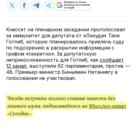
Поделиться
Поделиться
Поделиться
Скопируйте
у
в
в
и
Twitter
Facebook
Telegram
поделитесь
ссылкой
Кнессет на пленарном заседании проголосовал
за иммунитет для депутата от «Ликуда» Тали
Готлиб, которую планировалось привлечь суду
по подозрению в раскрытии информации с
грифом «секретно». За депутатскую
неприкосновенность для Готлиб, как
сообщает
12 канал
, выступили 62 парламентария, против —
48. Премьер-министр Биньямин Нетаниягу в
голосовании не участвовал.
Чтобы получать только главные новости без
лишнего шума, подписывайтесь на
WhatsApp-канал
«Сегодня».