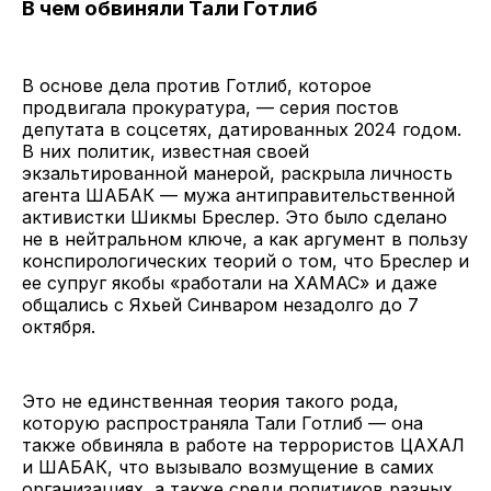
В чем обвиняли Тали Готлиб
В основе дела против Готлиб, которое
продвигала прокуратура, — серия постов
депутата в соцсетях, датированных 2024 годом.
В них политик, известная своей
экзальтированной манерой, раскрыла личность
агента ШАБАК — мужа антиправительственной
активистки Шикмы Бреслер. Это было сделано
не в нейтральном ключе, а как аргумент в пользу
конспирологических теорий о том, что Бреслер и
ее супруг якобы «работали на ХАМАС» и даже
общались с Яхьей Синваром незадолго до 7
октября.
Это не единственная теория такого рода,
которую распространяла Тали Готлиб — она
также обвиняла в работе на террористов ЦАХАЛ
и ШАБАК, что вызывало возмущение в самих
организациях, а также среди политиков разных