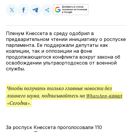
Поделиться
Поделиться
Поделиться
Скопируйте
у
в
в
и
Twitter
Facebook
Telegram
поделитесь
ссылкой
Пленум Кнессета в среду одобрил в
предварительном чтении инициативу о роспуске
парламента. Ее поддержали депутаты как
коалиции, так и оппозиции на фоне
продолжающегося конфликта вокруг закона об
освобождении ультраортодоксов от военной
службы.
Чтобы получать только главные новости без
лишнего шума, подписывайтесь на
WhatsApp-канал
«Сегодня».
За роспуск Кнессета проголосовали 110