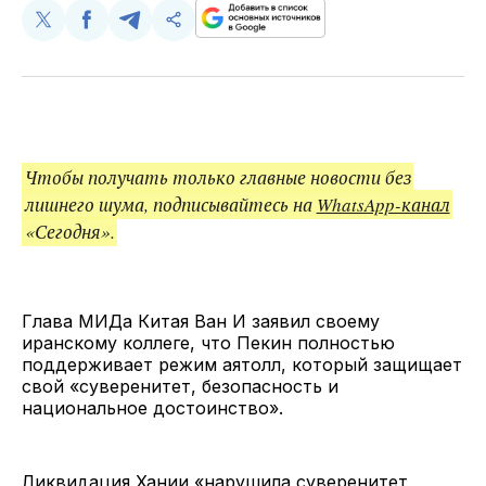
Поделиться
Поделиться
Поделиться
Скопируйте
у
в
в
и
Twitter
Facebook
Telegram
поделитесь
ссылкой
Чтобы получать только главные новости без
лишнего шума, подписывайтесь на
WhatsApp-канал
«Сегодня».
Глава МИДа Китая Ван И заявил своему
иранскому коллеге, что Пекин полностью
поддерживает режим аятолл, который защищает
свой «суверенитет, безопасность и
национальное достоинство».
Ликвидация Хании «нарушила суверенитет