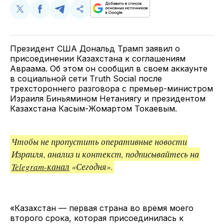
Поделиться
Поделиться
Поделиться
Скопируйте
у
в
в
и
Twitter
Facebook
Telegram
поделитесь
ссылкой
Президент США Дональд Трамп заявил о
присоединении Казахстана к соглашениям
Авраама. Об этом он сообщил в своем аккаунте
в социальной сети Truth Social после
трехстороннего разговора с премьер-министром
Израиля Биньямином Нетаниягу и президентом
Казахстана Касым-Жомартом Токаевым.
Чтобы не пропустить оперативные новости
Израиля, анализ и контекст, подписывайтесь на
Telegram-канал
«Сегодня».
«Казахстан — первая страна во время моего
второго срока, которая присоединилась к