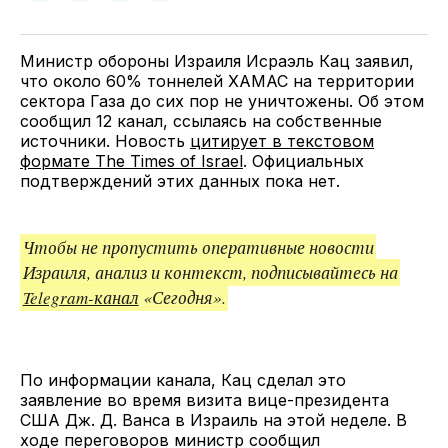
у
в
в
и
Twitter
Facebook
Telegram
поделитесь
ссылкой
Министр обороны Израиля Исраэль Кац заявил,
что около 60% тоннелей ХАМАС на территории
сектора Газа до сих пор не уничтожены. Об этом
сообщил 12 канал, ссылаясь на собственные
источники. Новость
цитирует в текстовом
формате The Times of Israel
. Официальных
подтверждений этих данных пока нет.
Чтобы не пропустить оперативные новости
Израиля, анализ и контекст, подписывайтесь на
Telegram-канал
«Сегодня».
По информации канала, Кац сделал это
заявление во время визита вице-президента
США Дж. Д. Ванса в Израиль на этой неделе. В
ходе переговоров министр сообщил