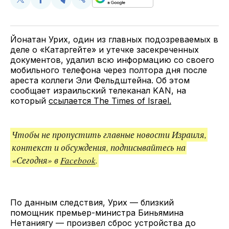
Поделиться
Поделиться
Поделиться
Скопируйте
у
в
в
и
Twitter
Facebook
Telegram
поделитесь
ссылкой
Йонатан Урих, один из главных подозреваемых в
деле о «Катаргейте» и утечке засекреченных
документов, удалил всю информацию со своего
мобильного телефона через полтора дня после
ареста коллеги Эли Фельдштейна. Об этом
сообщает израильский телеканал KAN, на
который
ссылается The Times of Israel.
Чтобы не пропустить главные новости Израиля,
контекст и обсуждения, подписывайтесь на
«Сегодня» в
Facebook
.
По данным следствия, Урих — близкий
помощник премьер-министра Биньямина
Нетаниягу — произвел сброс устройства до