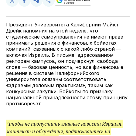
Поделиться
Поделиться
Поделиться
Скопируйте
у
в
в
и
Twitter
Facebook
Telegram
поделитесь
ссылкой
Президент Университета Калифорнии Майкл
Дрейк напомнил на этой неделе, что
студенческие самоуправления не имеют права
принимать решения о финансовых бойкотах
компаний, связанных с какой-либо страной —
включая Израиль. В письме, адресованном
ректорам кампусов, он подчеркнул: свобода
слова — базовая ценность, но все финансовые
решения в системе Калифорнийского
университета обязаны соответствовать
«здравым деловым практикам», таким как
конкурсные закупки. Бойкоты по признаку
национальной принадлежности этому принципу
противоречат.
Чтобы не пропустить главные новости Израиля,
контекст и обсуждения, подписывайтесь на