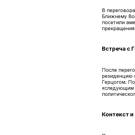
В переговора
Ближнему Во
посетили ам
прекращения 
Встреча с 
После перего
резиденцию п
Герцогом. П
«следующим 
политическог
Контекст и