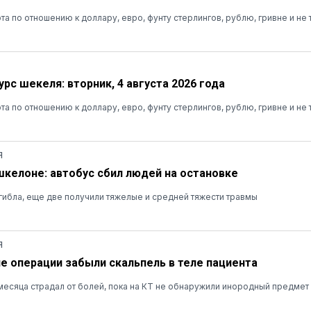
та по отношению к доллару, евро, фунту стерлингов, рублю, гривне и не 
рс шекеля: вторник, 4 августа 2026 года
та по отношению к доллару, евро, фунту стерлингов, рублю, гривне и не 
Я
шкелоне: автобус сбил людей на остановке
ибла, еще две получили тяжелые и средней тяжести травмы
Я
ле операции забыли скальпель в теле пациента
есяца страдал от болей, пока на КТ не обнаружили инородный предмет