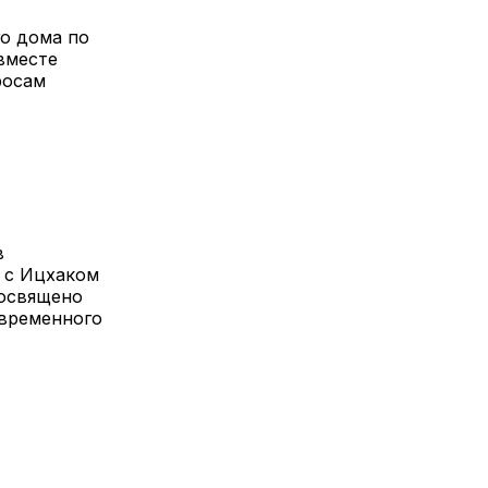
о дома по
вместе
росам
в
а с Ицхаком
посвящено
овременного