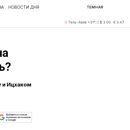
НА
НОВОСТИ ДНЯ
ТЕМНАЯ
Тель-Авив +31°
$ 3.00 · € 3.47
на
ь?
у и Ицхаком
ься
пируйте