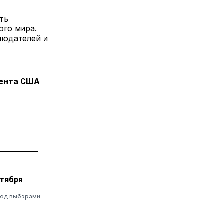
ть
ого мира.
людателей и
дента США
ктября
еред выборами