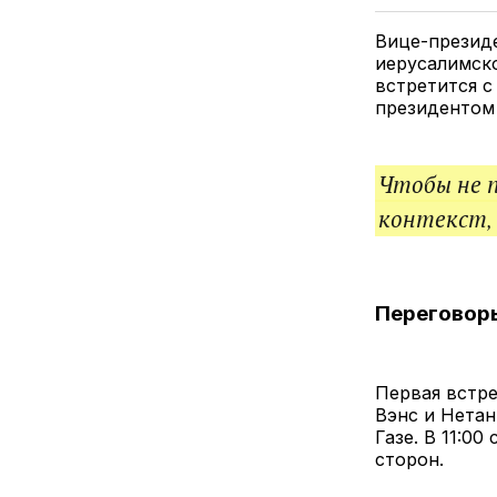
Вице-президе
иерусалимско
встретится с
президентом
Чтобы не 
контекст,
Переговоры
Первая встре
Вэнс и Нетан
Газе. В 11:0
сторон.