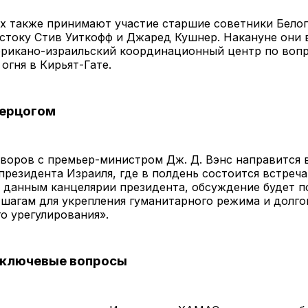
х также принимают участие старшие советники Белог
стоку Стив Уиткофф и Джаред Кушнер. Накануне они 
ерикано-израильский координационный центр по воп
огня в Кирьят-Гате.
Герцогом
воров с премьер-министром Дж. Д. Вэнс направится 
резидента Израиля, где в полдень состоится встреч
о данным канцелярии президента, обсуждение будет 
шагам для укрепления гуманитарного режима и долг
о урегулирования».
 ключевые вопросы