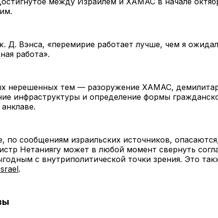
остигнутое между Израилем и ХАМАС в начале октябр
им.
. Д. Вэнса, «перемирие работает лучше, чем я ожидал
ная работа».
ых нерешенных тем — разоружение ХАМАС, демилитар
ние инфраструктуры и определение формы гражданск
 анклаве.
, по сообщениям израильских источников, опасаются,
стр Нетаниягу может в любой момент свернуть согл
ыгодным с внутриполитической точки зрения. Это та
srael
.
вы