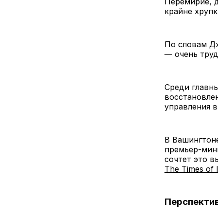
Перемирие, д
крайне хрупк
По словам Дж
— очень труд
Среди главн
восстановле
управления в
В Вашингтоне
премьер-мини
сочтет это в
The Times of I
Перспекти