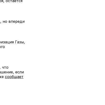
я, остается
, но впереди
изация Газы,
ого
 что
ашение, если
кже
сообщает