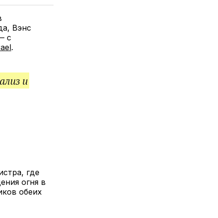
елитесь
лкой
в
да, Вэнс
— с
ael
.
ализ и
истра, где
ения огня в
иков обеих