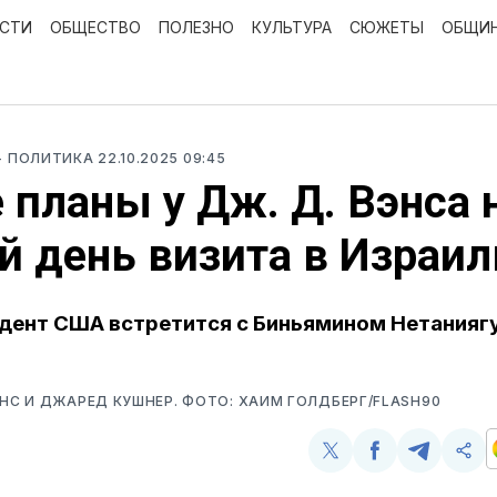
ОСТИ
ОБЩЕСТВО
ПОЛЕЗНО
КУЛЬТУРА
СЮЖЕТЫ
ОБЩИ
- ПОЛИТИКА
22.10.2025 09:45
 планы у Дж. Д. Вэнса 
й день визита в Израил
дент США встретится с Биньямином Нетанияг
ЭНС И ДЖАРЕД КУШНЕР. ФОТО: ХАИМ ГОЛДБЕРГ/FLASH90
Поделиться
Поделиться
Поделит
Ско
у
в
в
и