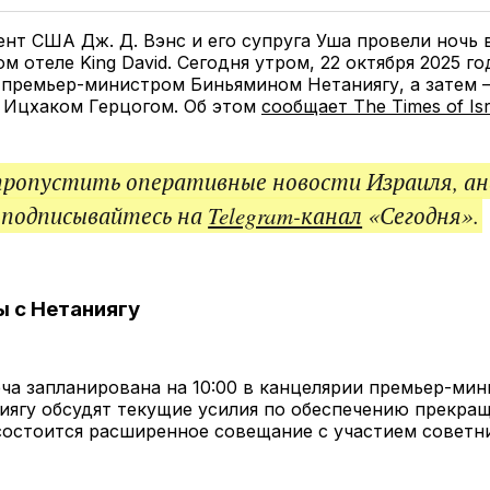
Twitter
Facebook
Telegram
под
ссы
нт США Дж. Д. Вэнс и его супруга Уша провели ночь 
м отеле King David. Сегодня утром, 22 октября 2025 го
 премьер-министром Биньямином Нетаниягу, а затем 
 Ицхаком Герцогом. Об этом
сообщает The Times of Isr
пропустить оперативные новости Израиля, ан
 подписывайтесь на
Telegram-канал
«Сегодня».
 с Нетаниягу
ча запланирована на 10:00 в канцелярии премьер-мин
иягу обсудят текущие усилия по обеспечению прекращ
0 состоится расширенное совещание с участием советн