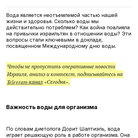
Twitter
Facebook
Telegram
поделитесь
ссылкой
Вода является неотъемлемой частью нашей
жизни и здоровья. Сколько воды мы
действительно потребляем? Как война повлияла
на привычки израильтян в отношении воды? Эти
вопросы стали ключевыми в докладе,
посвященном Международному дню воды.
Чтобы не пропустить оперативные новости
Израиля, анализ и контекст, подписывайтесь на
Telegram-канал
«Сегодня».
Важность воды для организма
По словам диетолога Дорит Шалтиэль, вода
играет решающую роль в работе организма. Она