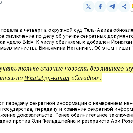
ВА
Поделиться
Поделиться
Поделит
Ско
у
в
в
и
Twitter
Facebook
Telegram
под
ссы
подала в четверг в окружной суд Тель-Авива обновл
е заключение по делу об утечке секретных документо
ак «дело Bild». К числу обвиняемых добавлен Йонатан
емьер-министра Биньямина Нетаниягу. Об этом пишет
чать только главные новости без лишнего шу
йтесь на
WhatsApp-канал
«Сегодня».
ют передачу секретной информации с намерением нан
 государства, передачу и хранение секретной информ
жение доказательств. Ранее обвинительное заключен
дано против Эли Фельдштейна и резервиста Ари Розе