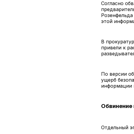
Согласно об
предваритель
Розенфельда
этой информ
В прокуратур
привели к ра
разведывател
По версии об
ущерб безопа
информации 
Обвинение 
Отдельный эп