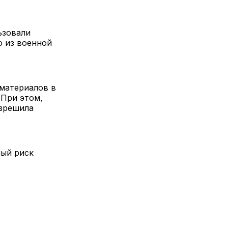
ьзовали
 из военной
 материалов в
 При этом,
азрешила
ный риск