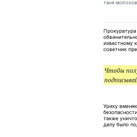
ТАНЯ МОРОЗО
Прокуратура 
обвинительно
известному к
советник пр
Чтобы полу
подписыва
Уриху вменя
безопасности
также уничто
делу было по