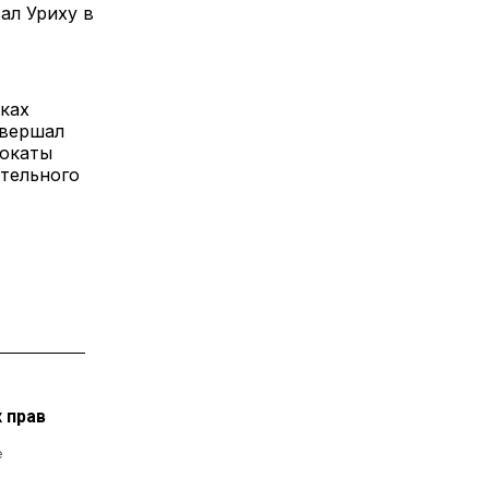
ал Уриху в
ках
овершал
вокаты
ительного
 прав
е