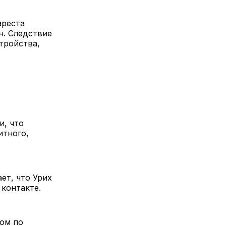
ареста
н. Следствие
тройства,
и, что
итного,
ет, что Урих
 контакте.
ом по