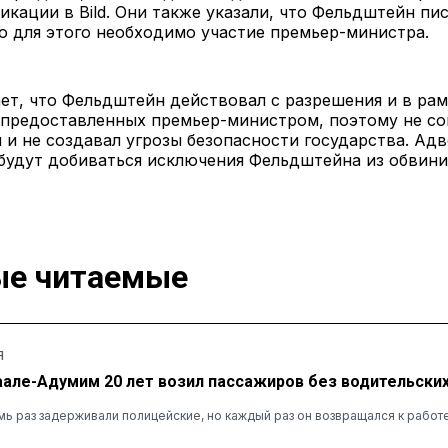
икации в Bild. Они также указали, что Фельдштейн пис
о для этого необходимо участие премьер-министра.
ет, что Фельдштейн действовал с разрешения и в рам
 предоставленных премьер-министром, поэтому не с
 и не создавал угрозы безопасности государства. Ад
 будут добиваться исключения Фельдштейна из обвин
е читаемые
Я
аале-Адумим 20 лет возил пассажиров без водительских
ь раз задерживали полицейские, но каждый раз он возвращался к работ