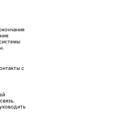
 окончания
ение
 системы
ы.
онтакты с
ей
связь.
руководить