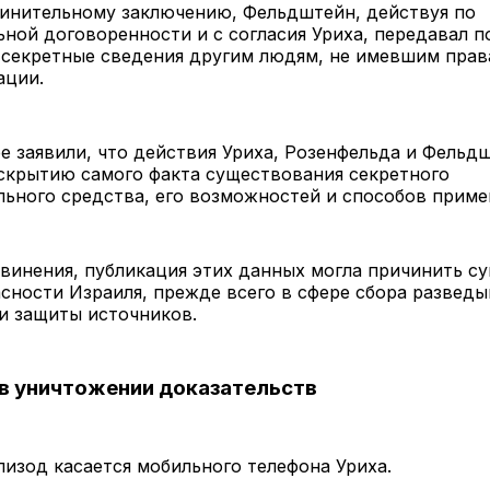
винительному заключению, Фельдштейн, действуя по
ной договоренности и с согласия Уриха, передавал п
 секретные сведения другим людям, не имевшим прав
ации.
е заявили, что действия Уриха, Розенфельда и Фельд
скрытию самого факта существования секретного
ьного средства, его возможностей и способов приме
винения, публикация этих данных могла причинить с
сности Израиля, прежде всего в сфере сбора развед
и защиты источников.
в уничтожении доказательств
изод касается мобильного телефона Уриха.