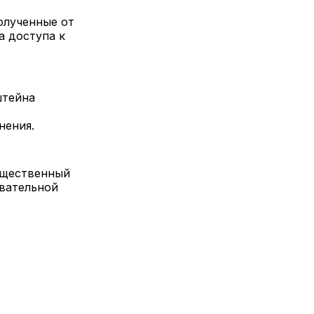
олученные от
а доступа к
штейна
нения.
ущественный
ывательной