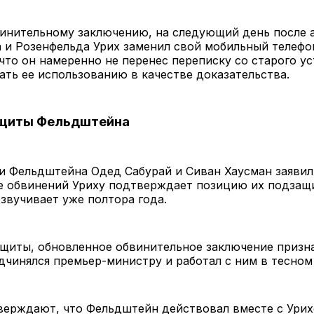
винительному заключению, на следующий день после 
 и Розенфельда Урих заменил свой мобильный телефо
что он намеренно не перенес переписку со старого ус
ть ее использованию в качестве доказательства.
ащиты Фельдштейна
 Фельдштейна Одед Сабурай и Сиван Хаусман заявил
е обвинений Уриху подтверждает позицию их подзащ
звучивает уже полтора года.
щиты, обновленное обвинительное заключение призна
чинялся премьер-министру и работал с ним в тесном
верждают, что Фельдштейн действовал вместе с Урих