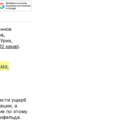
ься
пируйте
елитесь
лкой
енное
в,
 Урих,
12 канал
.
ма,
ести ущерб
ации, а
ие по этому
нфельда.