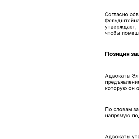
Согласно об
Фельдштейна
утверждает, 
чтобы помеша
Позиция з
Адвокаты Эли
предъявлени
которую он о
По словам за
напрямую под
Адвокаты ут