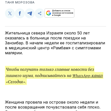
ТАНЯ МОРОЗОВА
Поделиться
Поделиться
Поделиться
Скопируйте
у
в
в
и
Twitter
Facebook
Telegram
поделитесь
ссылкой
Жительница севера Израиля около 50 лет
оказалась в больнице после поездки на
Занзибар. В начале недели ее госпитализировали
в медицинский центр «Рамбам» с симптомами
малярии.
Чтобы получать только главные новости без
лишнего шума, подписывайтесь на
WhatsApp-канал
«Сегодня».
Женщина провела на острове около недели и
после возвращения почувствовала себя плохо.