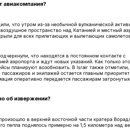
т авиакомпания?
бщили, что утром из-за необычной вулканической актив
 воздушное пространство над Катанией и местный аэ
крыли для всех прилетающих и вылетающих самолетов
одчеркнули, что находятся в постоянном контакте с
ей аэропорта и ждут новых указаний. Как только это
ейсы планируют возобновить. В Israir также отметили,
 пассажиров и экипажей остается главным приоритето
мация оперативно передается пассажирам затронутых
но об извержении?
произошло в верхней восточной части кратера Ворад
го пепла поднялось примерно на 1,5 километра над 