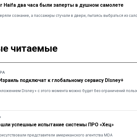
r Haifa два часа были заперты в душном самолете
ряли сознание, а пассажиры стучали в двери, пытаясь выбраться из сал
е читаемые
РА
 Израиль подключат к глобальному сервису DIsney+
ложением Disney+ с этого момента можно будет без ограничений польз
Ь
ошли успешные испытание системы ПРО «Хец»
рисутствовали представители американского агентства MDA