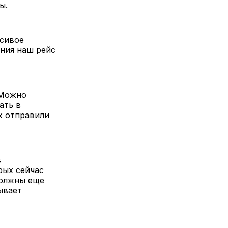
ы.
асивое
ения наш рейс
 Можно
ать в
х отправили
в
рых сейчас
должны еще
ывает