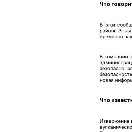
Что говори
В Israir соо
районе Этны
временно за
В компании п
администраци
безопасно, р
безопасность
новая инфор
Что извест
Извержение 
вулканическо