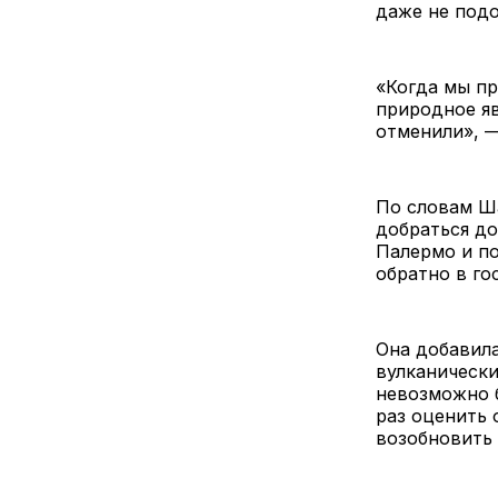
даже не подо
«Когда мы пр
природное яв
отменили», —
По словам Ш
добраться до
Палермо и по
обратно в го
Она добавила
вулканически
невозможно 
раз оценить 
возобновить 