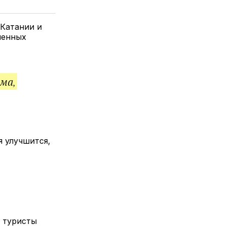
елитесь
лкой
 Катании и
ненных
ма,
я улучшится,
м туристы