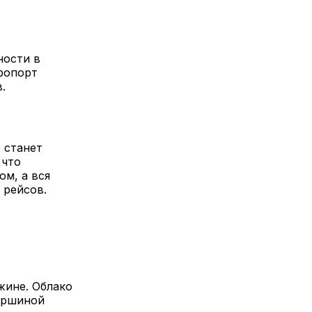
ности в
ропорт
.
 станет
 что
м, а вся
 рейсов.
жине. Облако
вершиной