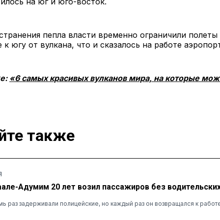
илось на юг и юго-восток.
странения пепла власти временно ограничили полеты
 к югу от вулкана, что и сказалось на работе аэропор
же:
«6 самых красивых вулканов мира, на которые мо
йте также
Я
аале-Адумим 20 лет возил пассажиров без водительских
ь раз задерживали полицейские, но каждый раз он возвращался к работ