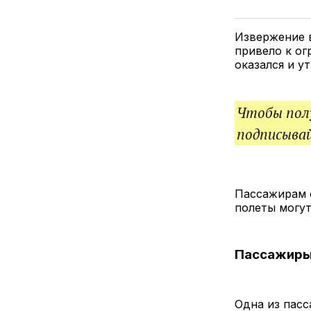
Извержение в
привело к ог
оказался и у
Чтобы полу
подписыва
Пассажирам с
полеты могут
Пассажиры
Одна из пасс