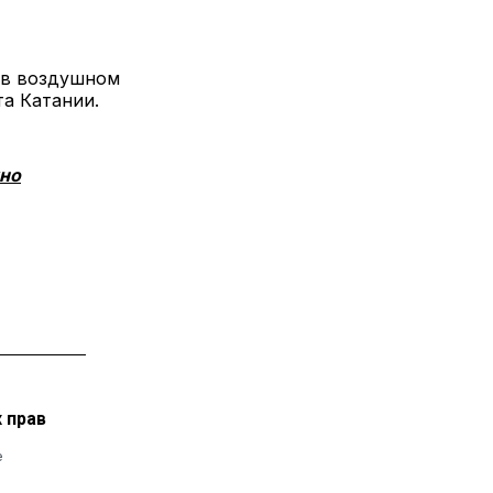
 в воздушном
та Катании.
жно
 прав
е