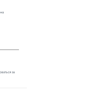
она
оваться за