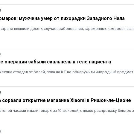
Я
омаров: мужчина умер от лихорадки Западного Нила
в стране выявили десять случаев заболевания, зараженных комаров нашли
Я
ле операции забыли скальпель в теле пациента
есяца страдал от болей, пока на КТ не обнаружили инородный предмет
Я
а сорвали открытие магазина Xiaomi в Ришон-ле-Ционе
ателей часами ждали товары за 10 шекелей, однако распродажу быстро 
Я