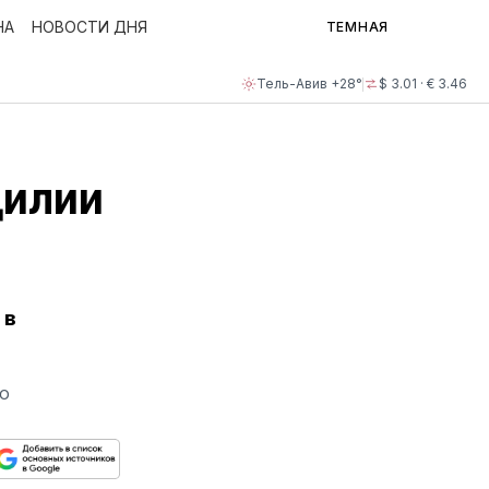
НА
НОВОСТИ ДНЯ
ТЕМНАЯ
Тель-Авив +28°
$ 3.01 · € 3.46
цилии
 в
ГО
ься
пируйте