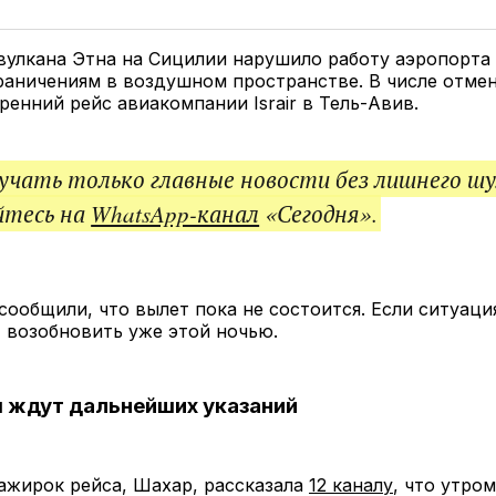
у
в
в
и
Twitter
Facebook
Telegram
под
ссы
улкана Этна на Сицилии нарушило работу аэропорта
раничениям в воздушном пространстве. В числе отме
тренний рейс авиакомпании Israir в Тель-Авив.
чать только главные новости без лишнего шу
йтесь на
WhatsApp-канал
«Сегодня».
ообщили, что вылет пока не состоится. Если ситуаци
 возобновить уже этой ночью.
 ждут дальнейших указаний
ажирок рейса, Шахар, рассказала
12 каналу
, что утро