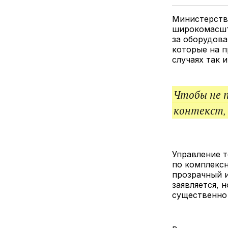
Министерство
широкомасшт
за оборудова
которые на п
случаях так 
Чтобы не 
контекст,
Управление т
по комплексн
прозрачный 
заявляется, 
существенно 