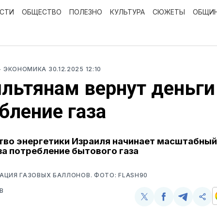
ОСТИ
ОБЩЕСТВО
ПОЛЕЗНО
КУЛЬТУРА
СЮЖЕТЫ
ОБЩИ
- ЭКОНОМИКА
30.12.2025 12:10
льтянам вернут деньги
бление газа
во энергетики Израиля начинает масштабный
за потребление бытового газа
ЦИЯ ГАЗОВЫХ БАЛЛОНОВ. ФОТО: FLASH90
В
Поделиться
Поделиться
Поделит
Ско
у
в
в
и