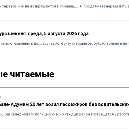
 перевозчики не возвращаются в Израиль, El Al продолжает наращивать
рс шекеля: среда, 5 августа 2026 года
та по отношению к доллару, евро, фунту стерлингов, рублю, гривне и не 
е читаемые
Я
аале-Адумим 20 лет возил пассажиров без водительских
ь раз задерживали полицейские, но каждый раз он возвращался к работ