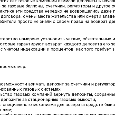
огих лет газовые компании взимали депозиты в нача
за газовые баллоны, счетчики, регуляторы и другое 
актике эти средства нередко не возвращались даже 
договора, смены места жительства или смерти владе
ебители просто не знали о своем праве на возврат де
терство намерено установить четкие, обязательные 
оторые гарантируют возврат каждого депозита его з
с учетом индексации и процентов, как того требует з
агаемых мер:
возможности взимать депозит за счетчики и регулято
изованных газовых системах;
льство газовых компаний вернуть депозиты, собранны
 депозиты за стационарные газовые емкости;
е специального механизма для возврата средств быв
телям;
онлайн-системы, которая позволит гражданам легко п