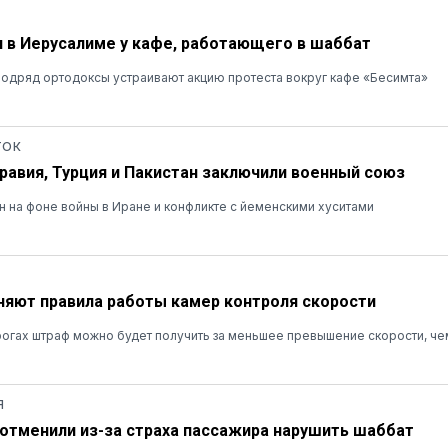
 в Иерусалиме у кафе, работающего в шаббат
одряд ортодоксы устраивают акцию протеста вокруг кафе «Бесимта»
ТОК
равия, Турция и Пакистан заключили военный союз
 на фоне войны в Иране и конфликте с йеменскими хуситами
няют правила работы камер контроля скорости
огах штраф можно будет получить за меньшее превышение скорости, ч
Я
r отменили из-за страха пассажира нарушить шаббат