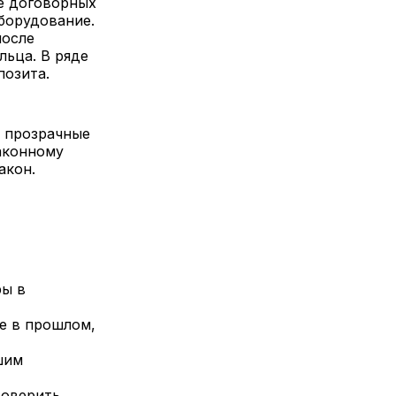
ле договорных
оборудование.
после
льца. В ряде
позита.
и прозрачные
аконному
акон.
ры в
е в прошлом,
шим
роверить,