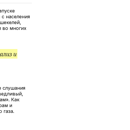
елитесь
лкой
апуске
 с населения
 шекелей,
и во многих
ализ и
е слушания
ведливый,
ам». Как
рам и
 газа.