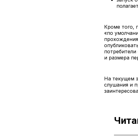
полагает
Кроме того,
«по умолчан
прохождения
опубликоват
потребители 
и размера пе
На текущем э
слушания и п
заинтересова
Чита