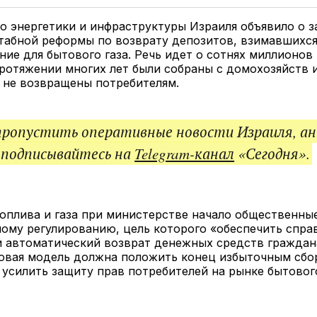
Twitter
Facebook
Telegram
под
ссы
 энергетики и инфраструктуры Израиля объявило о з
абной реформы по возврату депозитов, взимавшихся
ние для бытового газа. Речь идет о сотнях миллионов
ротяжении многих лет были собраны с домохозяйств 
и не возвращены потребителям.
пропустить оперативные новости Израиля, ан
 подписывайтесь на
Telegram-канал
«Сегодня».
оплива и газа при министерстве начало общественны
ому регулированию, цель которого «обеспечить спра
и автоматический возврат денежных средств граждан
новая модель должна положить конец избыточным сбо
усилить защиту прав потребителей на рынке бытового