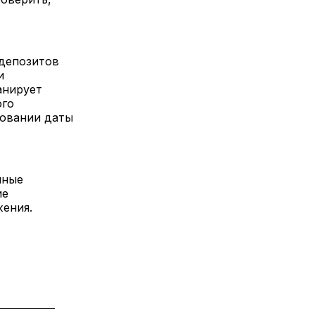
 депозитов
и
анирует
ого
новании даты
нные
ие
жения.