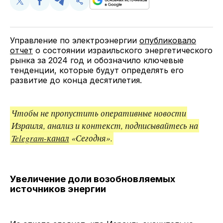
Поделиться
Поделиться
Поделиться
Скопируйте
у
в
в
и
Twitter
Facebook
Telegram
поделитесь
ссылкой
Управление по электроэнергии
опубликовало
отчет
о состоянии израильского энергетического
рынка за 2024 год и обозначило ключевые
тенденции, которые будут определять его
развитие до конца десятилетия.
Чтобы не пропустить оперативные новости
Израиля, анализ и контекст, подписывайтесь на
Telegram-канал
«Сегодня».
Увеличение доли возобновляемых
источников энергии