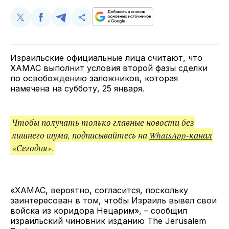
Поделиться
Поделиться
Поделиться
Скопируйте
у
в
в
и
Twitter
Facebook
Telegram
поделитесь
ссылкой
Израильские официальные лица считают, что
ХАМАС выполнит условия второй фазы сделки
по освобождению заложников, которая
намечена на субботу, 25 января.
Чтобы получать только главные новости без
лишнего шума, подписывайтесь на
WhatsApp-канал
«Сегодня».
«ХАМАС, вероятно, согласится, поскольку
заинтересован в том, чтобы Израиль вывел свои
войска из коридора Нецарим», – сообщил
израильский чиновник изданию The Jerusalem