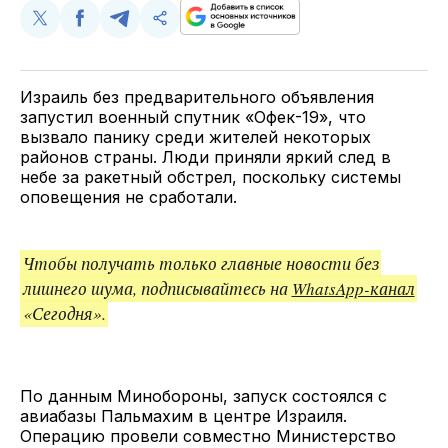
Поделиться
Поделиться
Поделиться
Скопируйте
у
в
в
и
Twitter
Facebook
Telegram
поделитесь
ссылкой
Израиль без предварительного объявления
запустил военный спутник «Офек-19», что
вызвало панику среди жителей некоторых
районов страны. Люди приняли яркий след в
небе за ракетный обстрел, поскольку системы
оповещения не сработали.
Чтобы получать только главные новости без
лишнего шума, подписывайтесь на
WhatsApp-канал
«Сегодня».
По данным Минобороны, запуск состоялся с
авиабазы Пальмахим в центре Израиля.
Операцию провели совместно Министерство