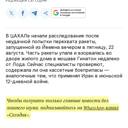
РЕДАКЦИЯ СЕГОДНЯ
Поделиться
Поделиться
Поделиться
Скопируйте
у
в
в
и
Twitter
Facebook
Telegram
поделитесь
ссылкой
В ЦАХАЛе начали расследование после
неудачной попытки перехвата ракеты,
запущенной из Йемена вечером в пятницу, 22
августа. Часть ракеты упала и взорвалась во
дворе жилого дома в мошаве Гинатон недалеко
от Лода. Сейчас специалисты проверяют,
содержала ли она кассетные боеприпасы —
аналогичные тем, что применял Иран в июньской
12-дневной войне.
Чтобы получать только главные новости без
лишнего шума, подписывайтесь на
WhatsApp-канал
«Сегодня».