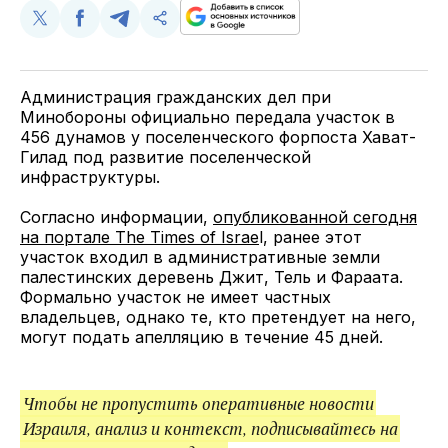
Поделиться
Поделиться
Поделиться
Скопируйте
у
в
в
и
Twitter
Facebook
Telegram
поделитесь
ссылкой
Администрация гражданских дел при
Минобороны официально передала участок в
456 дунамов у поселенческого форпоста Хават-
Гилад под развитие поселенческой
инфраструктуры.
Согласно информации,
опубликованной сегодня
на портале The Times of Israe
l, ранее этот
участок входил в административные земли
палестинских деревень Джит, Тель и Фараата.
Формально участок не имеет частных
владельцев, однако те, кто претендует на него,
могут подать апелляцию в течение 45 дней.
Чтобы не пропустить оперативные новости
Израиля, анализ и контекст, подписывайтесь на