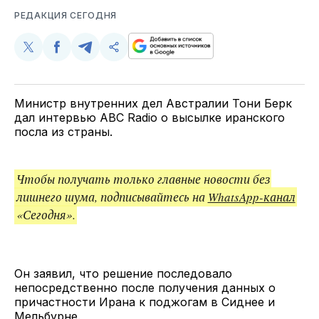
РЕДАКЦИЯ СЕГОДНЯ
Поделиться
Поделиться
Поделиться
Скопируйте
у
в
в
и
Twitter
Facebook
Telegram
поделитесь
ссылкой
Министр внутренних дел Австралии Тони Берк
дал интервью ABC Radio о высылке иранского
посла из страны.
Чтобы получать только главные новости без
лишнего шума, подписывайтесь на
WhatsApp-канал
«Сегодня».
Он заявил, что решение последовало
непосредственно после получения данных о
причастности Ирана к поджогам в Сиднее и
Мельбурне.