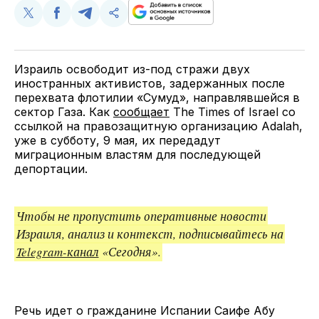
Поделиться
Поделиться
Поделиться
Скопируйте
у
в
в
и
Twitter
Facebook
Telegram
поделитесь
ссылкой
Израиль освободит из-под стражи двух
иностранных активистов, задержанных после
перехвата флотилии «Сумуд», направлявшейся в
сектор Газа. Как
сообщает
The Times of Israel со
ссылкой на правозащитную организацию Adalah,
уже в субботу, 9 мая, их передадут
миграционным властям для последующей
депортации.
Чтобы не пропустить оперативные новости
Израиля, анализ и контекст, подписывайтесь на
Telegram-канал
«Сегодня».
Речь идет о гражданине Испании Саифе Абу