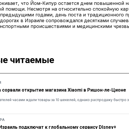
кивает, что Йом-Кипур остается днем повышенной на
ой помощи. Несмотря на относительно спокойную кар
 предыдущими годами, день поста и традиционного 
дорогах в Израиле сопровождался десятками случаев
нспортными происшествиями и медицинскими чрезв
е читаемые
Я
а сорвали открытие магазина Xiaomi в Ришон-ле-Ционе
ателей часами ждали товары за 10 шекелей, однако распродажу быстро 
РА
 Израиль подключат к глобальному сервису DIsney+