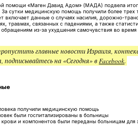
ссы
ой помощи «Маген Давид Адом» (МАДА) подвела итог
 За сутки медицинскую помощь получили более трех 
ет включает данные о случаях насилия, дорожно-тра
х, травмах, связанных с падениями, а также статист
обращениям из-за ухудшения самочувствия во время 
пропустить главные новости Израиля, контек
, подписывайтесь на «Сегодня» в
Facebook
.
ные
еловека получили медицинскую помощь
еловек были госпитализированы в больницы
а крови и компонентов были переданы больницам для 