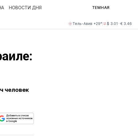
НА
НОВОСТИ ДНЯ
ТЕМНАЯ
Тель-Авив +29°
$ 3.01 · € 3.46
раиле:
ч человек
ься
пируйте
елитесь