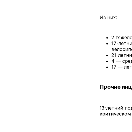
Из них:
2 тяжел
17-летн
велосип
21-летн
4 — сре
17 — ле
Прочие ин
13-летний по
критическом