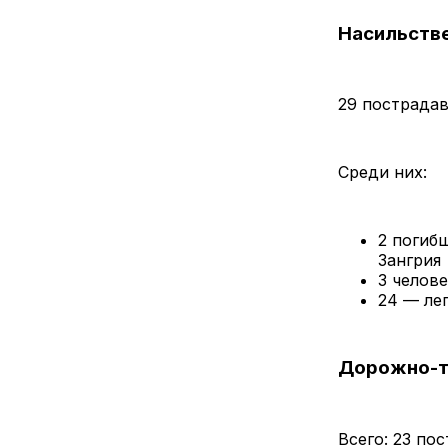
Насильств
29 пострадав
Среди них:
2 погибш
Зангрия
3 челов
24 — ле
Дорожно-т
Всего: 23 по