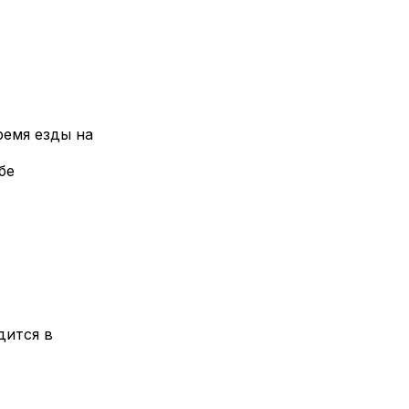
ремя езды на
бе
дится в