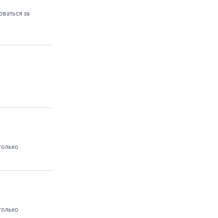
оваться за
только
только