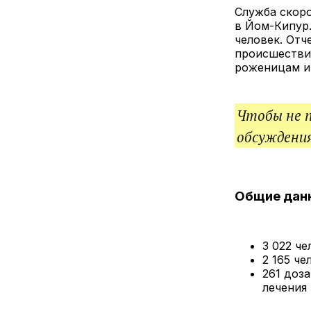
Служба скор
в Йом-Кипур.
человек. Отч
происшествия
роженицам и 
Чтобы не 
обсуждения
Общие дан
3 022 ч
2 165 ч
261 доз
лечения