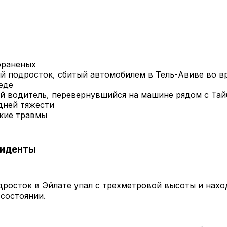
ораненых
ий подросток, сбитый автомобилем в Тель-Авиве во в
еде
ий водитель, перевернувшийся на машине рядом с Тай
дней тяжести
гкие травмы
циденты
дросток в Эйлате упал с трехметровой высоты и нахо
 состоянии.