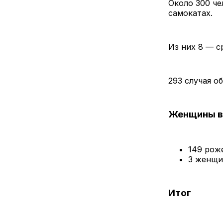
Около 300 че
самокатах.
Из них 8 — с
293 случая о
Женщины в
149 рож
3 женщи
Итог