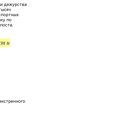
лкой
и дежурства
тысяч
нспортных
ику по
поста.
ст и
экстренного