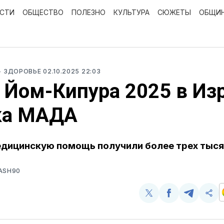
ОСТИ
ОБЩЕСТВО
ПОЛЕЗНО
КУЛЬТУРА
СЮЖЕТЫ
ОБЩИ
- ЗДОРОВЬЕ
02.10.2025 22:03
 Йом-Кипура 2025 в Из
ка МАДА
едицинскую помощь получили более трех тыся
ASH90
Поделиться
Поделиться
Поделит
Ско
у
в
в
и
Twitter
Facebook
Telegram
под