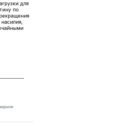
грузки для
тину по
прекращения
 насилия,
ычайными
закрыли