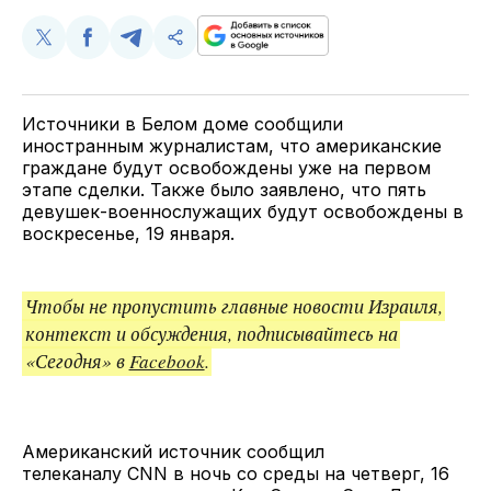
Поделиться
Поделиться
Поделиться
Скопируйте
у
в
в
и
Twitter
Facebook
Telegram
поделитесь
ссылкой
Источники в Белом доме сообщили
иностранным журналистам, что американские
граждане будут освобождены уже на первом
этапе сделки. Также было заявлено, что пять
девушек-военнослужащих будут освобождены в
воскресенье, 19 января.
Чтобы не пропустить главные новости Израиля,
контекст и обсуждения, подписывайтесь на
«Сегодня» в
Facebook
.
Американский источник сообщил
телеканалу CNN в ночь со среды на четверг, 16