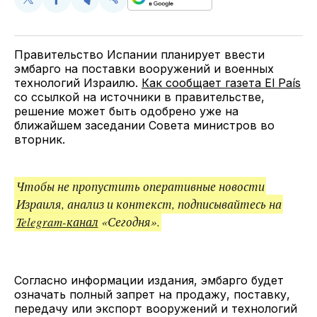
Поделиться
Поделиться
Поделиться
Скопируйте
у
в
в
и
Twitter
Facebook
Telegram
поделитесь
ссылкой
Правительство Испании планирует ввести
эмбарго на поставки вооружений и военных
технологий Израилю.
Как сообщает газета El País
со ссылкой на источники в правительстве,
решение может быть одобрено уже на
ближайшем заседании Совета министров во
вторник.
Чтобы не пропустить оперативные новости
Израиля, анализ и контекст, подписывайтесь на
Telegram-канал
«Сегодня».
Согласно информации издания, эмбарго будет
означать полный запрет на продажу, поставку,
передачу или экспорт вооружений и технологий