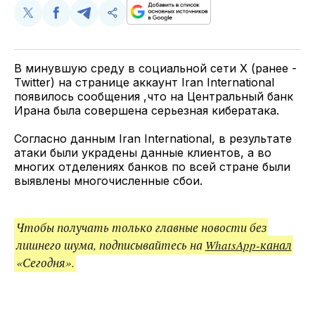
Поделиться
Поделиться
Поделиться
Скопируйте
у
в
в
и
Twitter
Facebook
Telegram
поделитесь
ссылкой
В минувшую среду в социальной сети X (ранее -
Twitter) на странице аккаунт Iran International
появилось сообщения ,что на Центральный банк
Ирана была совершена серьезная кибератака.
Согласно данным Iran International, в результате
атаки были украдены данные клиентов, а во
многих отделениях банков по всей стране были
выявлены многочисленные сбои.
Чтобы получать только главные новости без
лишнего шума, подписывайтесь на
WhatsApp-канал
«Сегодня».