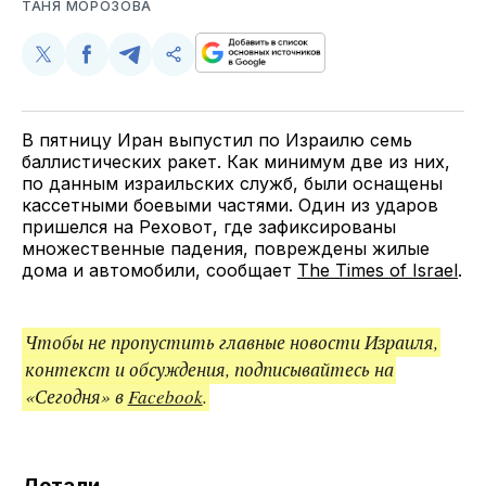
ТАНЯ МОРОЗОВА
Поделиться
Поделиться
Поделиться
Скопируйте
у
в
в
и
Twitter
Facebook
Telegram
поделитесь
ссылкой
В пятницу Иран выпустил по Израилю семь
баллистических ракет. Как минимум две из них,
по данным израильских служб, были оснащены
кассетными боевыми частями. Один из ударов
пришелся на Реховот, где зафиксированы
множественные падения, повреждены жилые
дома и автомобили, сообщает
The Times of Israel
.
Чтобы не пропустить главные новости Израиля,
контекст и обсуждения, подписывайтесь на
«Сегодня» в
Facebook
.
Детали