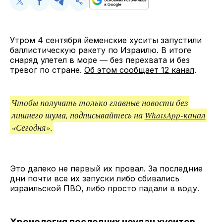
Поделиться
Поделиться
Поделиться
Скопируйте
у
в
в
и
Twitter
Facebook
Telegram
поделитесь
ссылкой
Утром 4 сентября йеменские хуситы запустили
баллистическую ракету по Израилю. В итоге
снаряд улетел в море — без перехвата и без
тревог по стране.
Об этом сообщает 12 канал
.
Чтобы получать только главные новости без
лишнего шума, подписывайтесь на
WhatsApp-канал
«Сегодня».
Это далеко не первый их провал. За последние
дни почти все их запуски либо сбивались
израильской ПВО, либо просто падали в воду.
Хронология последних неудач хуситов