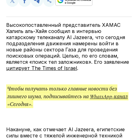
Поделиться
Поделиться
Поделиться
Скопируйте
у
в
в
и
Twitter
Facebook
Telegram
поделитесь
ссылкой
Высокопоставленный представитель ХАМАС
Халиль аль-Хайя сообщил в интервью
катарскому телеканалу Al Jazeera, что сегодня
подразделения движения намерены войти в
новые районы сектора Газа для проведения
поисковых операций. Целью, по его словам,
является «поиск тел заложников». Его заявление
цитирует The Times of Israel
.
Чтобы получать только главные новости без
лишнего шума, подписывайтесь на
WhatsApp-канал
«Сегодня».
Накануне, как отмечает Al Jazeera, египетские
силы вместе с тяжелой инженерной техникой