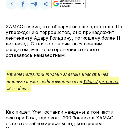
Поделиться
Поделиться
Поделиться
Скопируйте
у
в
в
и
Twitter
Facebook
Telegram
поделитесь
ссылкой
ХАМАС заявил, что обнаружил еще одно тело. По
утверждению террористов, оно принадлежит
лейтенанту Адару Гольдину, погибшему более 11
лет назад. С тех пор он считался павшим
солдатом, место захоронения которого
оставалось неизвестным.
Чтобы получать только главные новости без
лишнего шума, подписывайтесь на
WhatsApp-канал
«Сегодня».
Как пишет
Ynet
, останки найдены в той части
сектора Газа, где около 200 боевиков ХАМАС
остаются заблокированы под контролем