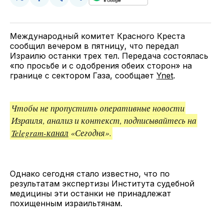
Поделиться
Поделиться
Поделиться
Скопируйте
у
в
в
и
Twitter
Facebook
Telegram
поделитесь
ссылкой
Международный комитет Красного Креста
сообщил вечером в пятницу, что передал
Израилю останки трех тел. Передача состоялась
«по просьбе и с одобрения обеих сторон» на
границе с сектором Газа, сообщает
Ynet
.
Чтобы не пропустить оперативные новости
Израиля, анализ и контекст, подписывайтесь на
Telegram-канал
«Сегодня».
Однако сегодня стало известно, что по
результатам экспертизы Института судебной
медицины эти останки не принадлежат
похищенным израильтянам.