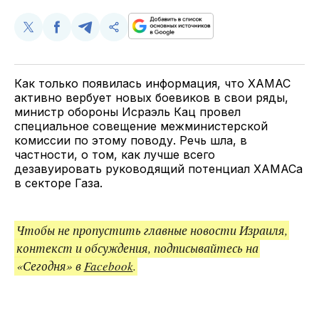
Поделиться
Поделиться
Поделиться
Скопируйте
у
в
в
и
Twitter
Facebook
Telegram
поделитесь
ссылкой
Как только появилась информация, что ХАМАС
активно вербует новых боевиков в свои ряды,
министр обороны Исраэль Кац провел
специальное совещение межминистерской
комиссии по этому поводу. Речь шла, в
частности, о том, как лучше всего
дезавуировать руководящий потенциал ХАМАСа
в секторе Газа.
Чтобы не пропустить главные новости Израиля,
контекст и обсуждения, подписывайтесь на
«Сегодня» в
Facebook
.