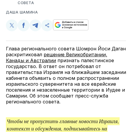
СОВЕТА
ДАША ШАМИНА
Поделиться
Поделиться
Поделиться
Скопируйте
у
в
в
и
Twitter
Facebook
Telegram
поделитесь
ссылкой
Глава регионального совета Шомрон Йоси Даган
раскритиковал
решение Великобритании,
Канады и Австралии
признать палестинское
государство. В ответ он потребовал от
правительства Израиля на ближайшем заседании
кабинета объявить о полном распространении
израильского суверенитета на все еврейские
поселения и незаселенные территории в Иудее и
Самарии. Об этом сообщает пресс-служба
регионального совета.
Чтобы не пропустить главные новости Израиля,
контекст и обсуждения, подписывайтесь на