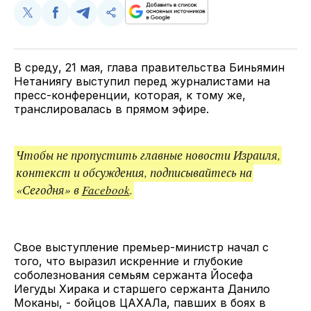
Поделиться
Поделиться
Поделиться
Скопируйте
у
в
в
и
Twitter
Facebook
Telegram
поделитесь
ссылкой
В среду, 21 мая, глава правительства Биньямин
Нетаниягу выступил перед журналистами на
пресс-конференции, которая, к тому же,
транслировалась в прямом эфире.
Чтобы не пропустить главные новости Израиля,
контекст и обсуждения, подписывайтесь на
«Сегодня» в
Facebook
.
Свое выступление премьер-министр начал с
того, что выразил искренние и глубокие
соболезнования семьям сержанта Йосефа
Иегуды Хирака и старшего сержанта Данило
Моканы, - бойцов ЦАХАЛа, павших в боях в