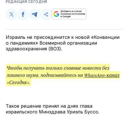
РЕДАКЦИЯ СЕГОДНЯ
Поделиться
Поделиться
Поделиться
Скопируйте
у
в
в
и
Twitter
Facebook
Telegram
поделитесь
ссылкой
Израиль не присоединится к новой «Конвенции
о пандемиях» Всемирной организации
здравоохранения (ВОЗ).
Чтобы получать только главные новости без
лишнего шума, подписывайтесь на
WhatsApp-канал
«Сегодня».
Такое решение принял на днях глава
израильского Минздрава Уриэль Буссо.