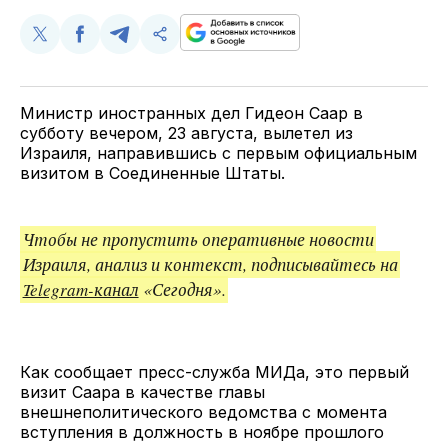
Поделиться
Поделиться
Поделиться
Скопируйте
у
в
в
и
Twitter
Facebook
Telegram
поделитесь
ссылкой
Министр иностранных дел Гидеон Саар в
субботу вечером, 23 августа, вылетел из
Израиля, направившись с первым официальным
визитом в Соединенные Штаты.
Чтобы не пропустить оперативные новости
Израиля, анализ и контекст, подписывайтесь на
Telegram-канал
«Сегодня».
Как сообщает пресс-служба МИДа, это первый
визит Саара в качестве главы
внешнеполитического ведомства с момента
вступления в должность в ноябре прошлого